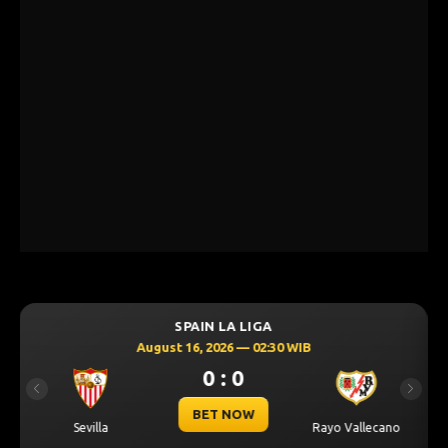
LIGA
SPAIN LA LIGA
— 02:30 WIB
August 16, 2026 — 00:3
0
0 : 0
Previous
Next
OW
BET NOW
Rayo Vallecano
Alaves