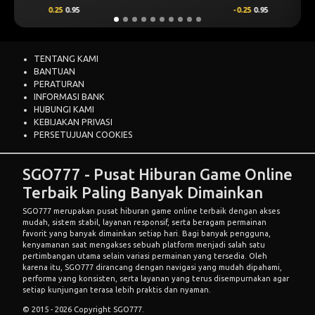
-0.25
0.95
0.00
0.62
TENTANG KAMI
BANTUAN
PERATURAN
INFORMASI BANK
HUBUNGI KAMI
KEBIJAKAN PRIVASI
PERSETUJUAN COOKIES
SGO777 - Pusat Hiburan Game Online
Terbaik Paling Banyak Dimainkan
SGO777 merupakan pusat hiburan game online terbaik dengan akses
mudah, sistem stabil, layanan responsif, serta beragam permainan
favorit yang banyak dimainkan setiap hari. Bagi banyak pengguna,
kenyamanan saat mengakses sebuah platform menjadi salah satu
pertimbangan utama selain variasi permainan yang tersedia. Oleh
karena itu, SGO777 dirancang dengan navigasi yang mudah dipahami,
performa yang konsisten, serta layanan yang terus disempurnakan agar
setiap kunjungan terasa lebih praktis dan nyaman.
© 2015 - 2026 Copyright SGO777.