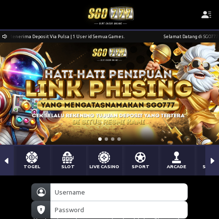
Menerima Deposit Via Pulsa | 1 User id Semua Games.
Selamat Datang di SGO777 | Me
TOGEL
SLOT
LIVE CASINO
SPORT
ARCADE
SABU