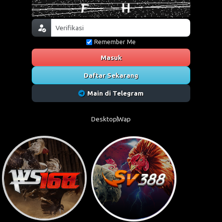
Remember Me
Masuk
Daftar Sekarang
Main di Telegram
Desktop
Wap